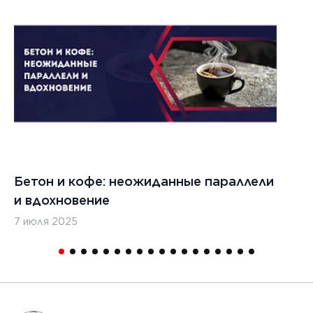
Бетон и кофе: неожиданные параллели
С
и вдохновение
с
7 июля 2025
16