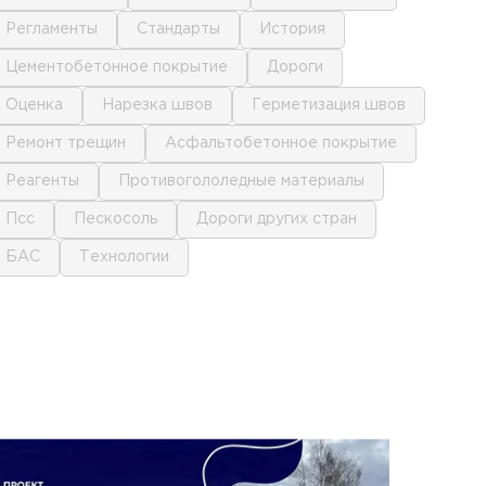
регламенты
стандарты
история
цементобетонное покрытие
дороги
оценка
нарезка швов
герметизация швов
ремонт трещин
асфальтобетонное покрытие
реагенты
противогололедные материалы
псс
пескосоль
дороги других стран
БАС
технологии