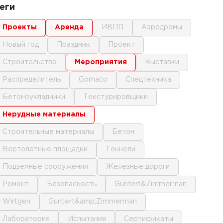
еги
проекты
аренда
ИВПП
аэродромы
новый год
праздник
проект
строительство
мероприятия
выставки
распределитель
gomaco
спецтехника
бетоноукладчики
текстурировщики
нерудные материалы
строительные материалы
бетон
вертолетные площадки
тоннели
подземные сооружения
железные дороги
ремонт
безопасность
Guntert&Zimmerman
Wirtgen
Guntert&amp;Zimmerman
лаборатория
испытания
сертификаты