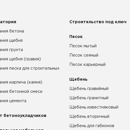
атория
Строительство под ключ
ния бетона
Песок
ания щебня
Песок мытый
ния грунта
Песок сеяный
ния щебня (гравия)
Песок карьерный
ния песка для строительных
Щебень
ния кирпича (камня)
Щебень гравийный
ния бетонной смеси
Щебень гранитный
ния цемента
Щебень известняковый
т бетоноукладчиков
Щебень вторичный
Щебень для габионов