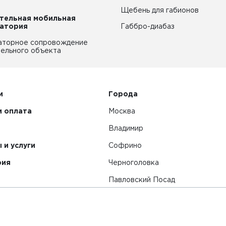
Щебень для габионов
тельная мобильная
атория
Габбро-диабаз
аторное сопровождение
ельного объекта
и
Города
и оплата
Москва
Владимир
 и услуги
Софрино
рия
Черноголовка
Павловский Посад
Смотреть все города