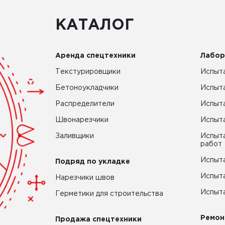
КАТАЛОГ
Аренда спецтехники
Лабор
Текстурировщики
Испыта
Бетоноукладчики
Испыт
Распределители
Испыта
Швонарезчики
Испыта
Заливщики
Испыта
работ
Испыта
Подряд по укладке
Испыта
Нарезчики швов
Испыта
Герметики для строительства
Ремон
Продажа спецтехники