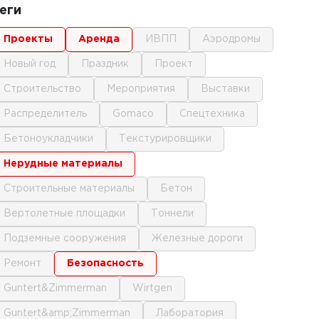
еги
проекты
аренда
ИВПП
аэродромы
новый год
праздник
проект
строительство
мероприятия
выставки
распределитель
gomaco
спецтехника
бетоноукладчики
текстурировщики
нерудные материалы
строительные материалы
бетон
вертолетные площадки
тоннели
подземные сооружения
железные дороги
ремонт
безопасность
Guntert&Zimmerman
Wirtgen
Guntert&amp;Zimmerman
лаборатория