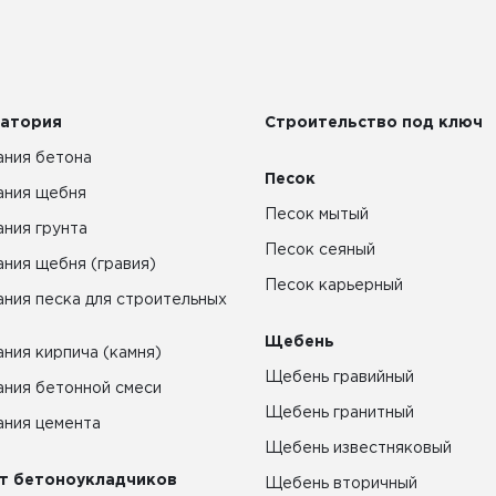
атория
Строительство под ключ
ния бетона
Песок
ания щебня
Песок мытый
ния грунта
Песок сеяный
ния щебня (гравия)
Песок карьерный
ния песка для строительных
Щебень
ния кирпича (камня)
Щебень гравийный
ния бетонной смеси
Щебень гранитный
ния цемента
Щебень известняковый
т бетоноукладчиков
Щебень вторичный