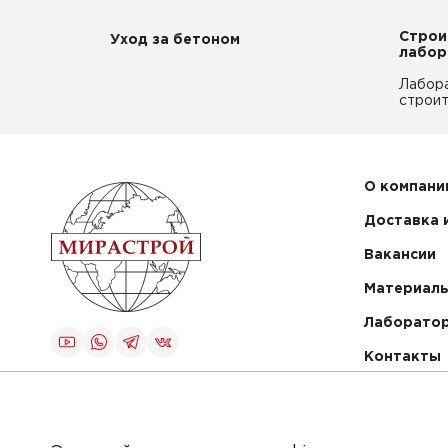
Строи
Уход за бетоном
лабор
Лабор
строит
О компани
Доставка 
Вакансии
Материалы
Лаборато
Контакты
Создание и
продвижение
сайта