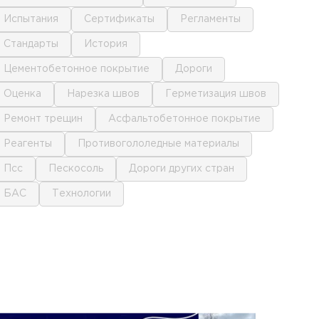
испытания
сертификаты
регламенты
стандарты
история
цементобетонное покрытие
дороги
оценка
нарезка швов
герметизация швов
ремонт трещин
асфальтобетонное покрытие
реагенты
противогололедные материалы
псс
пескосоль
дороги других стран
БАС
технологии