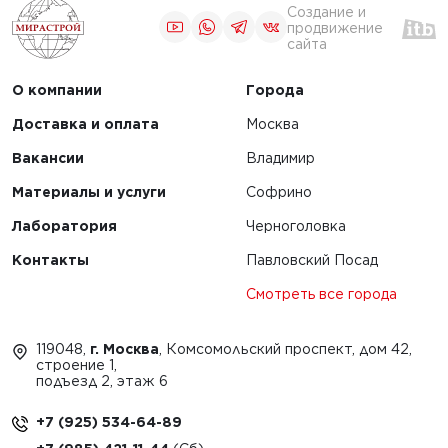
льных
Создание и
ов и их
продвижение
сайта
ние
О компании
Города
Доставка и оплата
Москва
Вакансии
Владимир
1
2
Материалы и услуги
Софрино
Лаборатория
Черноголовка
Контакты
Павловский Посад
Смотреть все города
119048,
г. Москва
, Комсомольский проспект, дом 42,
строение 1,
подъезд 2, этаж 6
+7 (925) 534-64-89