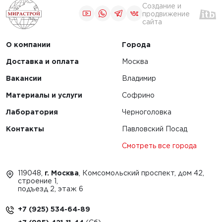
льных
Создание и
ов и их
продвижение
сайта
ние
О компании
Города
Доставка и оплата
Москва
Вакансии
Владимир
1
2
Материалы и услуги
Софрино
Лаборатория
Черноголовка
Контакты
Павловский Посад
Смотреть все города
119048,
г. Москва
, Комсомольский проспект, дом 42,
строение 1,
подъезд 2, этаж 6
+7 (925) 534-64-89