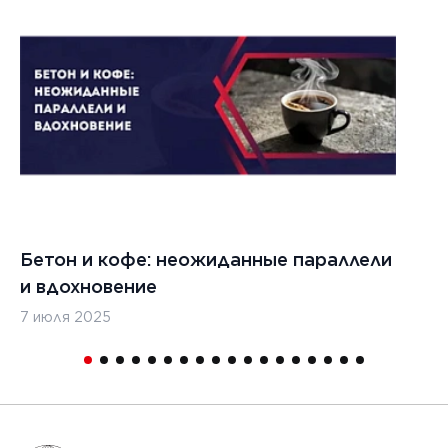
022 г.
льзовать
кладчики
ительства
изированных
, таких
дромы и
тные
Бетон и кофе: неожиданные параллели
С
и
и вдохновение
с
7 июля 2025
16
1