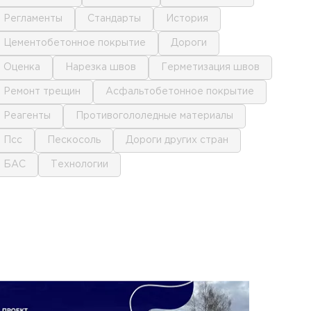
регламенты
стандарты
история
цементобетонное покрытие
дороги
оценка
нарезка швов
герметизация швов
ремонт трещин
асфальтобетонное покрытие
реагенты
противогололедные материалы
псс
пескосоль
дороги других стран
БАС
технологии