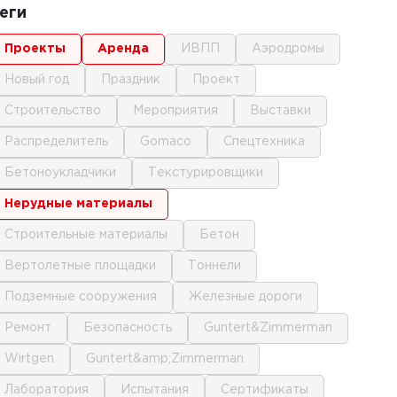
еги
проекты
аренда
ИВПП
аэродромы
новый год
праздник
проект
строительство
мероприятия
выставки
распределитель
gomaco
спецтехника
бетоноукладчики
текстурировщики
нерудные материалы
строительные материалы
бетон
вертолетные площадки
тоннели
подземные сооружения
железные дороги
ремонт
безопасность
Guntert&Zimmerman
Wirtgen
Guntert&amp;Zimmerman
лаборатория
испытания
сертификаты