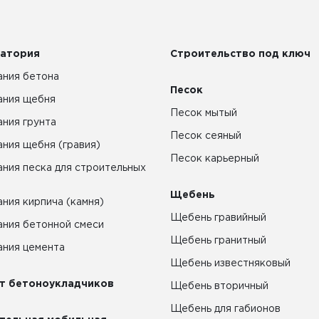
атория
Строительство под ключ
ния бетона
Песок
ания щебня
Песок мытый
ния грунта
Песок сеяный
ния щебня (гравия)
Песок карьерный
ния песка для строительных
Щебень
ния кирпича (камня)
Щебень гравийный
ния бетонной смеси
Щебень гранитный
ния цемента
Щебень известняковый
т бетоноукладчиков
Щебень вторичный
Щебень для габионов