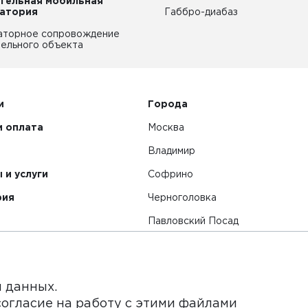
тельная мобильная
атория
Габбро-диабаз
аторное сопровождение
ельного объекта
и
Города
и оплата
Москва
Владимир
 и услуги
Софрино
рия
Черноголовка
Павловский Посад
Смотреть все города
я данных.
согласие на работу с этими файлами