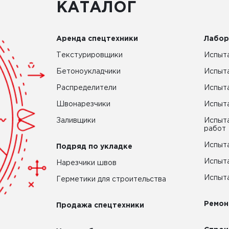
КАТАЛОГ
Аренда спецтехники
Лабор
Текстурировщики
Испыта
Бетоноукладчики
Испыт
Распределители
Испыта
Швонарезчики
Испыта
Заливщики
Испыта
работ
Испыта
Подряд по укладке
Испыта
Нарезчики швов
Испыта
Герметики для строительства
Ремон
Продажа спецтехники