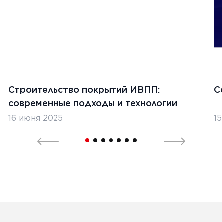
1
2
3
4
5
Строительство покрытий ИВПП:
С
современные подходы и технологии
16 июня 2025
1