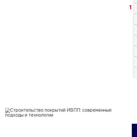
1
2024 г.
еделители бетонной смеси:
ущества и особенности выбора
Ь
2024 г.
 рынка бетоноукладчиков
Ь