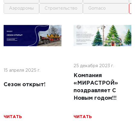
аэродромы
строительство
gomaco
1
1
26 г.
гические
6 августа 2026 г.
и для
Ожидаем
ия
поступления
чности
25 декабря 2023 г.
новейшей техники
15 апреля 2025 г.
ых
Компания
городского типа:
й
«МИРАСТРОЙ»
бетоноукладчик
Сезон открыт!
поздравляет С
Commander III от
Новым годом!!!
GOMACO
ЧИТАТЬ
ЧИТАТЬ
ЧИТАТЬ