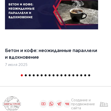
ики перед
й
Бетон и кофе: неожиданные параллели
С
1
2
...
4
5
6
и вдохновение
с
7 июля 2025
16
Создание и
продвижение
сайта