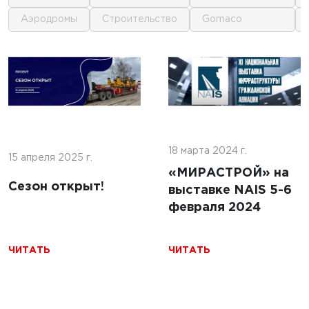
аэродромы
строительство
gomaco
1
1
0 г.
18 марта 2024 г.
15 апреля 2025 г.
23 мая 2019 г.
«МИРАСТРОЙ» на
Сезон открыт!
Спецтехника для
льные
выставке NAIS 5-6
ремонта и
лы нужны
февраля 2024
строительства
ания
аэродромов
тойких
ЧИТАТЬ
ЧИТАТЬ
ЧИТАТЬ