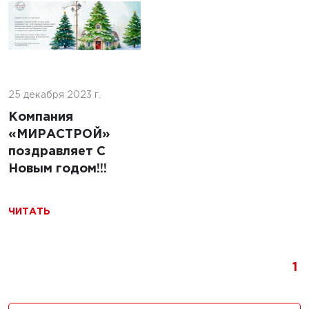
26 г.
25 декабря 2023 г.
Компания
хнические
«МИРАСТРОЙ»
ия
6 августа 2026 г.
поздравляет С
льных
Новым годом!!!
Использование
лов
вибрационных
тестов для оценки
ЧИТАТЬ
качества
строительных
материалов и
1
конструкций