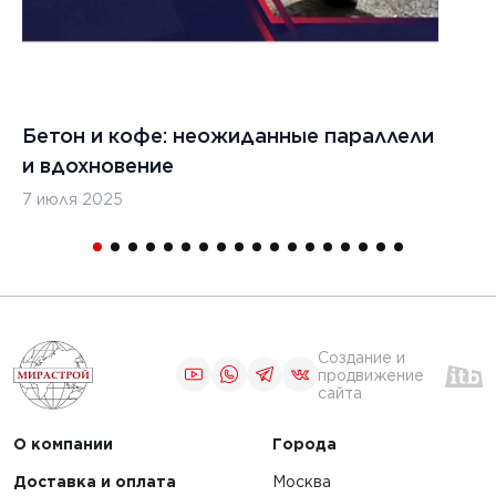
Бетон и кофе: неожиданные параллели
С
и вдохновение
с
7 июля 2025
16
Создание и
продвижение
сайта
О компании
Города
Доставка и оплата
Москва