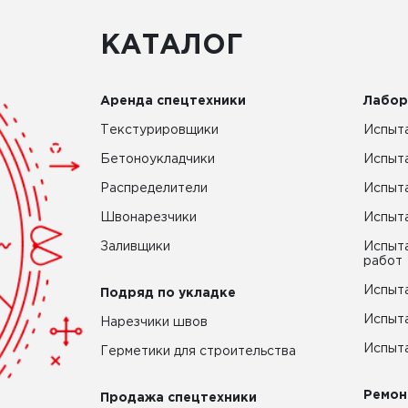
КАТАЛОГ
Аренда спецтехники
Лабор
Текстурировщики
Испыта
Бетоноукладчики
Испыт
Распределители
Испыта
Швонарезчики
Испыта
Заливщики
Испыта
работ
Испыта
Подряд по укладке
Испыта
Нарезчики швов
Испыта
Герметики для строительства
Ремон
Продажа спецтехники