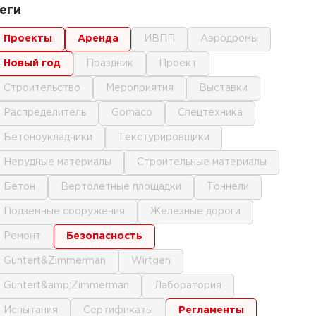
еги
проекты
аренда
ИВПП
аэродромы
новый год
праздник
проект
строительство
мероприятия
выставки
распределитель
gomaco
спецтехника
бетоноукладчики
текстурировщики
нерудные материалы
строительные материалы
бетон
вертолетные площадки
тоннели
подземные сооружения
железные дороги
ремонт
безопасность
Guntert&Zimmerman
Wirtgen
Guntert&amp;Zimmerman
лаборатория
испытания
сертификаты
регламенты