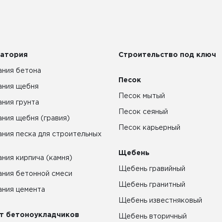
атория
Строительство под ключ
ния бетона
Песок
ания щебня
Песок мытый
ния грунта
Песок сеяный
ния щебня (гравия)
Песок карьерный
ния песка для строительных
Щебень
ния кирпича (камня)
Щебень гравийный
ния бетонной смеси
Щебень гранитный
ния цемента
Щебень известняковый
т бетоноукладчиков
Щебень вторичный