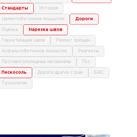
стандарты
история
цементобетонное покрытие
дороги
оценка
нарезка швов
герметизация швов
ремонт трещин
асфальтобетонное покрытие
реагенты
противогололедные материалы
псс
пескосоль
дороги других стран
БАС
технологии