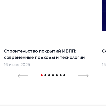
Ь
 2022 г.
е аспекты безопасности при
е с бетоноукладчиками и
урировщиками
Строительство покрытий ИВПП:
С
современные подходы и технологии
Ь
16 июня 2025
1
1
2
3
4
5