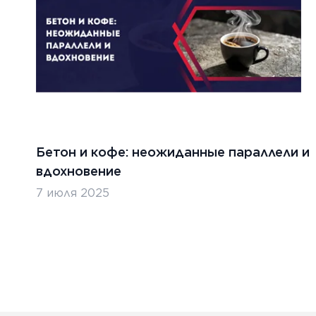
ТЬ
ЧИТАТ
8 ноября
бря 2022 г.
Важны
енение распределителя/
работ
гружателя GOMACO PS-2600
текст
Бетон и кофе: неожиданные параллели и
вдохновение
ТЬ
ЧИТАТ
7 июля 2025