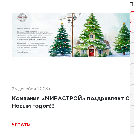
1
1
Т
я 2024 г.
25 декабря 2023 г.
а бетоноукладчика: что нужно
Компания «МИРАСТРОЙ» поздравляет С
 перед выбором подрядчика
Новым годом!!!
Ь
ЧИТАТЬ