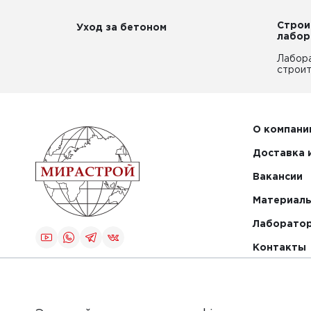
Строи
Уход за бетоном
лабор
Лабор
строит
О компани
Доставка 
Вакансии
Материалы
Лаборато
Контакты
Создание и
продвижение
сайта