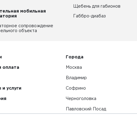
Щебень для габионов
тельная мобильная
атория
Габбро-диабаз
аторное сопровождение
ельного объекта
и
Города
и оплата
Москва
Владимир
 и услуги
Софрино
рия
Черноголовка
Павловский Посад
Смотреть все города