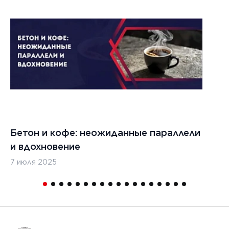
Бетон и кофе: неожиданные параллели
С
и вдохновение
с
7 июля 2025
16