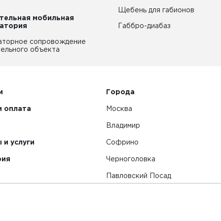
Щебень для габионов
тельная мобильная
атория
Габбро-диабаз
аторное сопровождение
ельного объекта
и
Города
и оплата
Москва
Владимир
 и услуги
Софрино
рия
Черноголовка
Павловский Посад
Смотреть все города