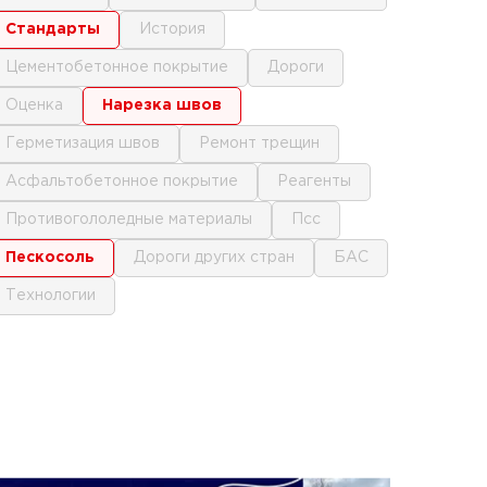
стандарты
история
цементобетонное покрытие
дороги
оценка
нарезка швов
герметизация швов
ремонт трещин
асфальтобетонное покрытие
реагенты
противогололедные материалы
псс
пескосоль
дороги других стран
БАС
технологии