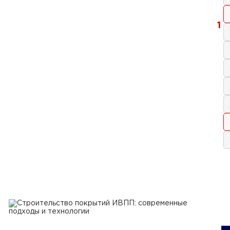
1
я 2024 г.
нности хранения пескосоли
Ь
2024 г.
фикация и стандарты качества
тельных материалов: анализ
сса сертификации и роли
артов в обеспечении качества и
асности материалов