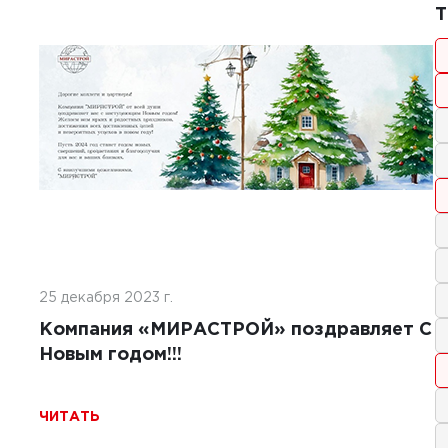
1
1
Т
2025 г.
тельство покрытий ИВПП:
менные подходы и технологии
Ь
25 декабря 2023 г.
Компания «МИРАСТРОЙ» поздравляет С
Новым годом!!!
ЧИТАТЬ