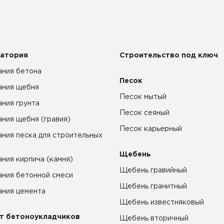
атория
Строительство под ключ
ния бетона
Песок
ания щебня
Песок мытый
ния грунта
Песок сеяный
ния щебня (гравия)
Песок карьерный
ния песка для строительных
Щебень
ния кирпича (камня)
Щебень гравийный
ния бетонной смеси
Щебень гранитный
ния цемента
Щебень известняковый
т бетоноукладчиков
Щебень вторичный