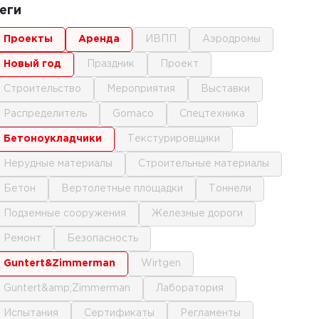
еги
проекты
аренда
ИВПП
аэродромы
новый год
праздник
проект
строительство
мероприятия
выставки
распределитель
gomaco
спецтехника
бетоноукладчики
текстурировщики
нерудные материалы
строительные материалы
бетон
вертолетные площадки
тоннели
подземные сооружения
железные дороги
ремонт
безопасность
Guntert&Zimmerman
Wirtgen
Guntert&amp;Zimmerman
лаборатория
испытания
сертификаты
регламенты