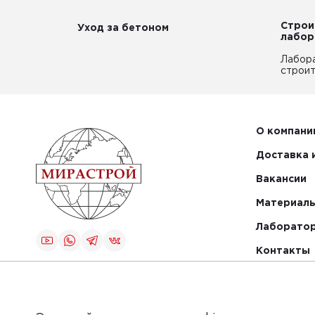
Строи
Уход за бетоном
лабор
Лабор
строит
О компани
Доставка 
Вакансии
Материалы
Лаборато
Контакты
Создание и
продвижение
сайта