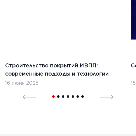
Ь
1
2
3
4
5
Строительство покрытий ИВПП:
С
современные подходы и технологии
16 июня 2025
1