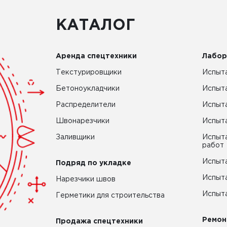
КАТАЛОГ
Аренда спецтехники
Лабор
Текстурировщики
Испыта
Бетоноукладчики
Испыт
Распределители
Испыта
Швонарезчики
Испыта
Заливщики
Испыта
работ
Испыта
Подряд по укладке
Испыта
Нарезчики швов
Испыта
Герметики для строительства
Ремон
Продажа спецтехники