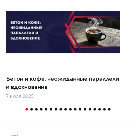
Бетон и кофе: неожиданные параллели
С
и вдохновение
с
7 июля 2025
16