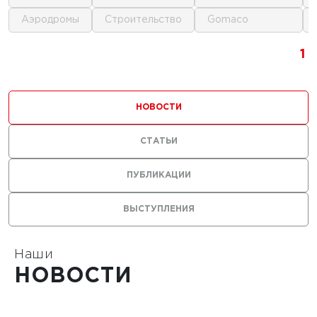
аэродромы
строительство
gomaco
1
1
1
1
НОВОСТИ
СТАТЬИ
ПУБЛИКАЦИИ
ВЫСТУПЛЕНИЯ
Наши
НОВОСТИ