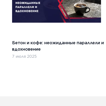
абря 2024 г.
5 декабр
Бетон и кофе: неожиданные параллели и
ительство бетонных дорог в
Строи
вдохновение
ублике Беларусь
Казах
7 июля 2025
ТЬ
ЧИТАТ