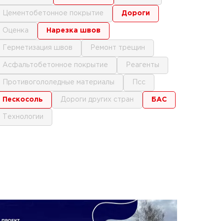
цементобетонное покрытие
дороги
оценка
нарезка швов
герметизация швов
ремонт трещин
асфальтобетонное покрытие
реагенты
противогололедные материалы
псс
пескосоль
дороги других стран
БАС
технологии