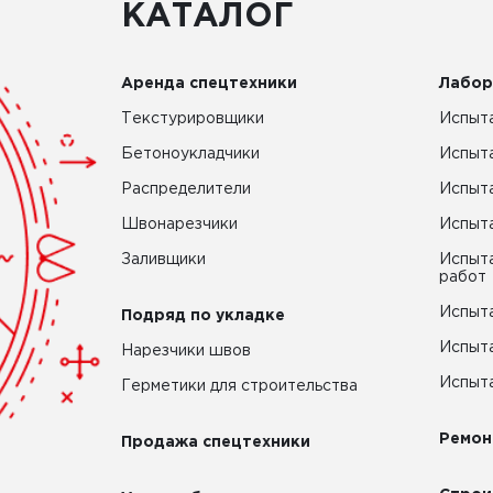
КАТАЛОГ
Аренда спецтехники
Лабор
Текстурировщики
Испыта
Бетоноукладчики
Испыт
Распределители
Испыта
Швонарезчики
Испыта
Заливщики
Испыта
работ
Испыта
Подряд по укладке
Испыта
Нарезчики швов
Испыта
Герметики для строительства
Ремон
Продажа спецтехники