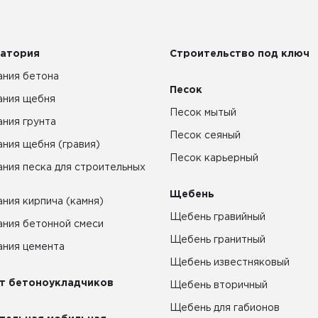
атория
Строительство под ключ
ния бетона
Песок
ания щебня
Песок мытый
ния грунта
Песок сеяный
ния щебня (гравия)
Песок карьерный
ния песка для строительных
Щебень
ния кирпича (камня)
Щебень гравийный
ния бетонной смеси
Щебень гранитный
ния цемента
Щебень известняковый
т бетоноукладчиков
Щебень вторичный
Щебень для габионов