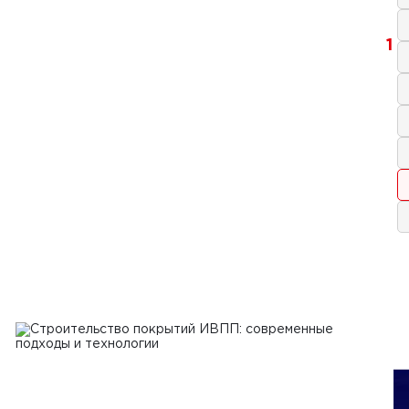
1
2025 г.
тельство площадок для
лотных авиационных систем:
логии, требования и перспективы
Ь