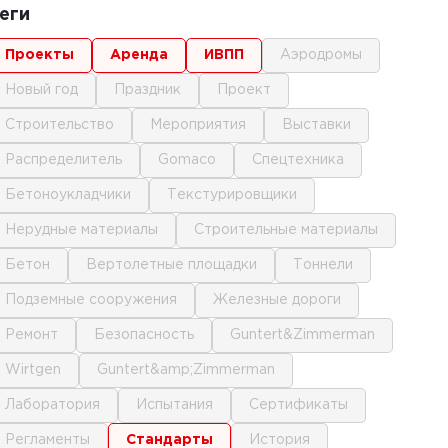
еги
проекты
аренда
ИВПП
аэродромы
новый год
праздник
проект
строительство
мероприятия
выставки
распределитель
gomaco
спецтехника
бетоноукладчики
текстурировщики
нерудные материалы
строительные материалы
бетон
вертолетные площадки
тоннели
подземные сооружения
железные дороги
ремонт
безопасность
Guntert&Zimmerman
Wirtgen
Guntert&amp;Zimmerman
лаборатория
испытания
сертификаты
регламенты
стандарты
история