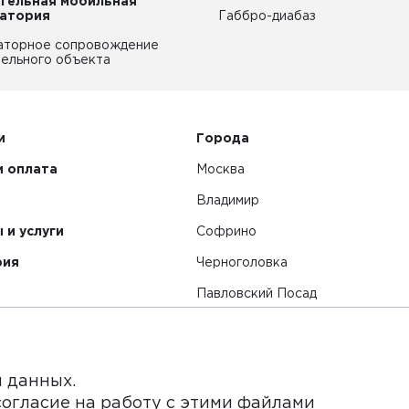
тельная мобильная
атория
Габбро-диабаз
аторное сопровождение
ельного объекта
и
Города
и оплата
Москва
Владимир
 и услуги
Софрино
рия
Черноголовка
Павловский Посад
Смотреть все города
я данных.
согласие на работу с этими файлами