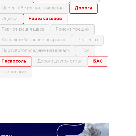
цементобетонное покрытие
дороги
оценка
нарезка швов
герметизация швов
ремонт трещин
асфальтобетонное покрытие
реагенты
противогололедные материалы
псс
пескосоль
дороги других стран
БАС
технологии