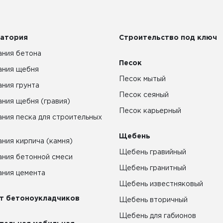
атория
Строительство под ключ
ния бетона
Песок
ания щебня
Песок мытый
ния грунта
Песок сеяный
ния щебня (гравия)
Песок карьерный
ния песка для строительных
Щебень
ния кирпича (камня)
Щебень гравийный
ния бетонной смеси
Щебень гранитный
ния цемента
Щебень известняковый
т бетоноукладчиков
Щебень вторичный
Щебень для габионов