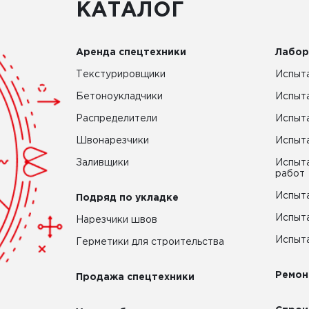
КАТАЛОГ
Аренда спецтехники
Лабор
Текстурировщики
Испыта
Бетоноукладчики
Испыт
Распределители
Испыта
Швонарезчики
Испыта
Заливщики
Испыта
работ
Испыта
Подряд по укладке
Испыта
Нарезчики швов
Испыта
Герметики для строительства
Ремон
Продажа спецтехники