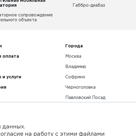
тельная мобильная
атория
Габбро-диабаз
аторное сопровождение
ельного объекта
и
Города
и оплата
Москва
Владимир
 и услуги
Софрино
рия
Черноголовка
Павловский Посад
Смотреть все города
я данных.
согласие на работу с этими файлами