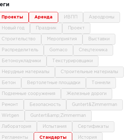
еги
проекты
аренда
ИВПП
аэродромы
новый год
праздник
проект
строительство
мероприятия
выставки
распределитель
gomaco
спецтехника
бетоноукладчики
текстурировщики
нерудные материалы
строительные материалы
бетон
вертолетные площадки
тоннели
подземные сооружения
железные дороги
ремонт
безопасность
Guntert&Zimmerman
Wirtgen
Guntert&amp;Zimmerman
лаборатория
испытания
сертификаты
регламенты
стандарты
история