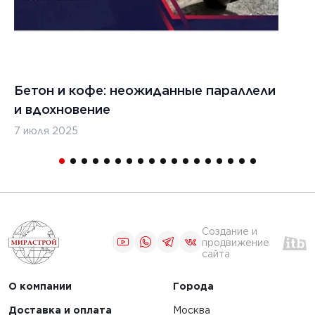
цементобетона
ЧИТАТЬ
Бетон и кофе: неожиданные параллели
С
и вдохновение
с
1
2
3
4
5
7 июля 2025
16
Создание и
продвижение
сайта
О компании
Города
Доставка и оплата
Москва