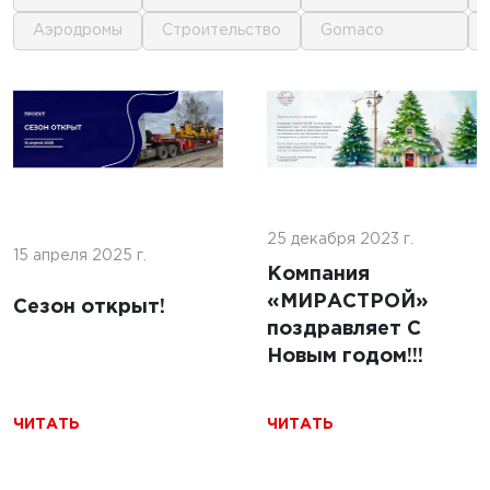
аэродромы
строительство
gomaco
1
1
 г.
16 июня 2025 г.
кофе:
нные
Строительство
и и
покрытий ИВПП:
ение
25 декабря 2023 г.
современные
15 апреля 2025 г.
подходы и
Компания
технологии
«МИРАСТРОЙ»
Сезон открыт!
поздравляет С
Новым годом!!!
ЧИТАТЬ
ЧИТАТЬ
ЧИТАТЬ
5 г.