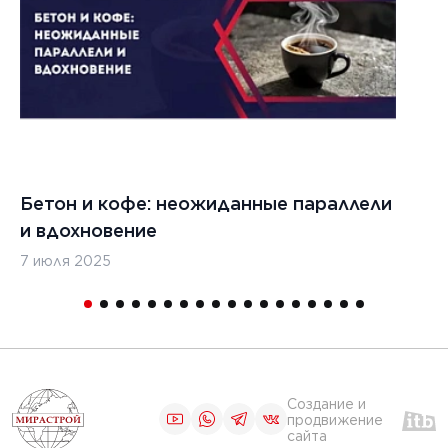
цементобетона
ЧИТАТЬ
1
2
3
4
5
Бетон и кофе: неожиданные параллели
С
и вдохновение
с
7 июля 2025
16
Создание и
продвижение
сайта