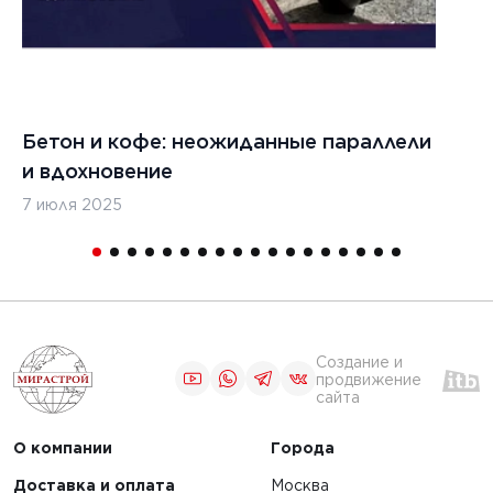
2024 г.
5 декабря 2024 г.
льство
Строительство
 дорог в
бетонных дорог в
ике
Казахстане
ь
Бетон и кофе: неожиданные параллели
С
и вдохновение
с
ЧИТАТЬ
7 июля 2025
16
1
2
3
4
5
Создание и
продвижение
сайта
О компании
Города
Доставка и оплата
Москва