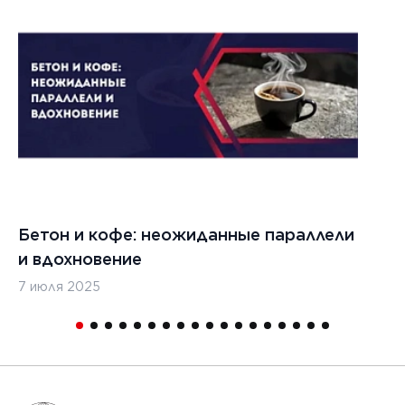
022 г.
льзовать
кладчики
ительства
изированных
, таких
дромы и
тные
Бетон и кофе: неожиданные параллели
С
и
и вдохновение
с
7 июля 2025
16
1