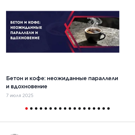
022 г.
льзовать
кладчики
ительства
изированных
, таких
дромы и
тные
Бетон и кофе: неожиданные параллели
С
и
и вдохновение
с
7 июля 2025
16
1