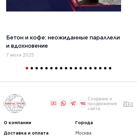
Бетон и кофе: неожиданные параллели
С
и вдохновение
с
7 июля 2025
16
Создание и
продвижение
сайта
О компании
Города
Доставка и оплата
Москва