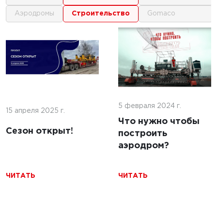
аэродромы
строительство
gomaco
1
1
 г.
16 июня 2025 г.
кофе:
нные
Строительство
и и
покрытий ИВПП:
ение
5 февраля 2024 г.
современные
15 апреля 2025 г.
подходы и
Что нужно чтобы
Сезон открыт!
технологии
построить
аэродром?
ЧИТАТЬ
ЧИТАТЬ
ЧИТАТЬ