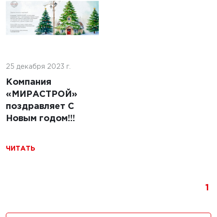
5 г.
льство
ильных
5 марта 2025 г.
 с
25 декабря 2023 г.
Строительство
ями из
площадок для
Компания
беспилотных
«МИРАСТРОЙ»
авиационных
поздравляет С
систем:
Новым годом!!!
Технологии,
требования и
ЧИТАТЬ
перспективы
ЧИТАТЬ
1