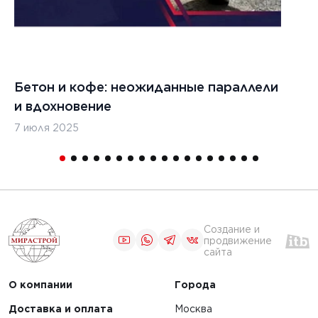
Бетон и кофе: неожиданные параллели
С
и вдохновение
с
7 июля 2025
16
Создание и
продвижение
сайта
О компании
Города
Доставка и оплата
Москва