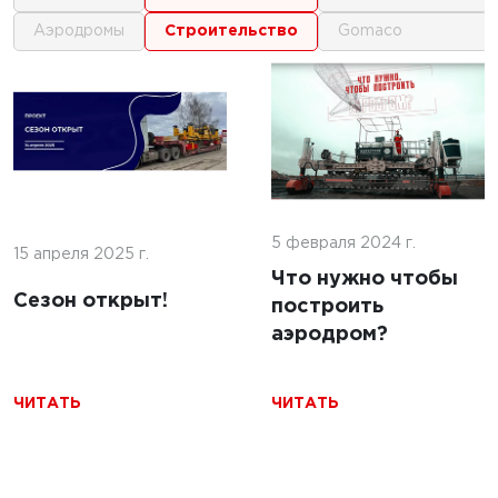
аэродромы
строительство
gomaco
1
1
 г.
16 июня 2025 г.
кофе:
нные
Строительство
и и
покрытий ИВПП:
ение
5 февраля 2024 г.
современные
15 апреля 2025 г.
подходы и
Что нужно чтобы
Сезон открыт!
технологии
построить
аэродром?
ЧИТАТЬ
ЧИТАТЬ
ЧИТАТЬ