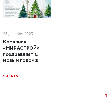
5 г.
льство
ильных
5 марта 2025 г.
 с
25 декабря 2023 г.
Строительство
ями из
площадок для
Компания
беспилотных
«МИРАСТРОЙ»
авиационных
поздравляет С
систем:
Новым годом!!!
Технологии,
требования и
ЧИТАТЬ
перспективы
ЧИТАТЬ
1