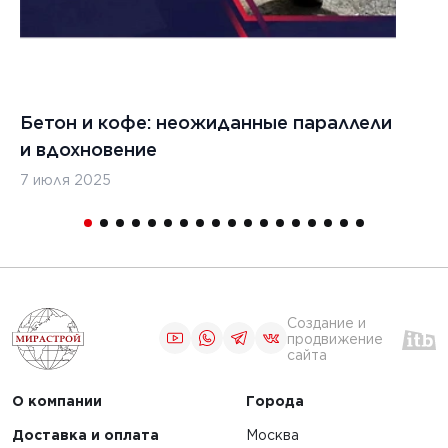
Бетон и кофе: неожиданные параллели
С
и вдохновение
с
7 июля 2025
16
Создание и
продвижение
сайта
О компании
Города
Доставка и оплата
Москва