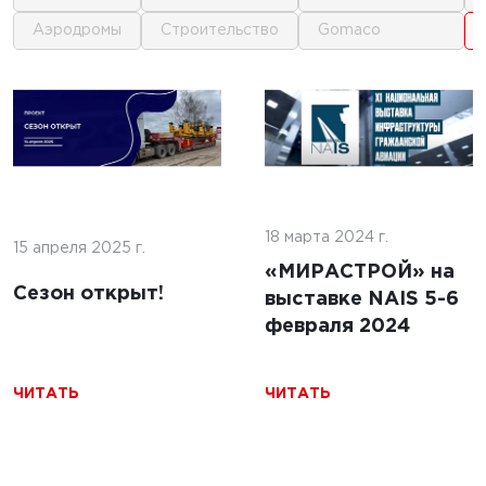
аэродромы
строительство
gomaco
1
1
 г.
16 июня 2025 г.
кофе:
нные
Строительство
и и
покрытий ИВПП:
ение
18 марта 2024 г.
современные
15 апреля 2025 г.
подходы и
«МИРАСТРОЙ» на
Сезон открыт!
технологии
выставке NAIS 5-6
февраля 2024
ЧИТАТЬ
ЧИТАТЬ
ЧИТАТЬ
5 г.