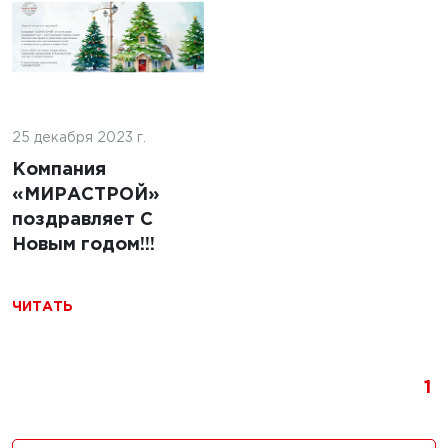
льство
ильных
 с
24 декабря 2024 г.
ями из
25 декабря 2023 г.
Строительство
бетонных дорог в
Компания
Республике
«МИРАСТРОЙ»
Беларусь
поздравляет С
Новым годом!!!
ЧИТАТЬ
ЧИТАТЬ
1
024 г.