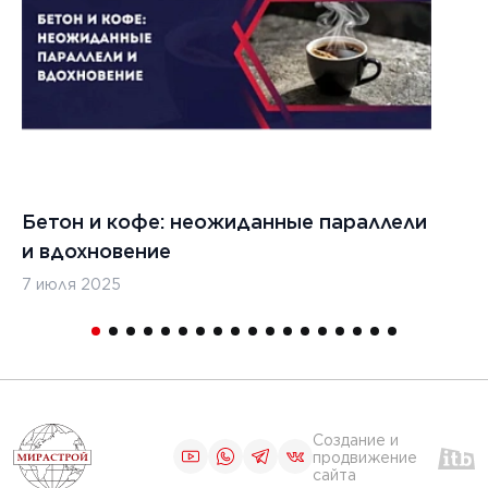
цементобетона
ЧИТАТЬ
1
2
3
...
5
6
Бетон и кофе: неожиданные параллели
С
и вдохновение
с
7 июля 2025
16
Создание и
продвижение
сайта