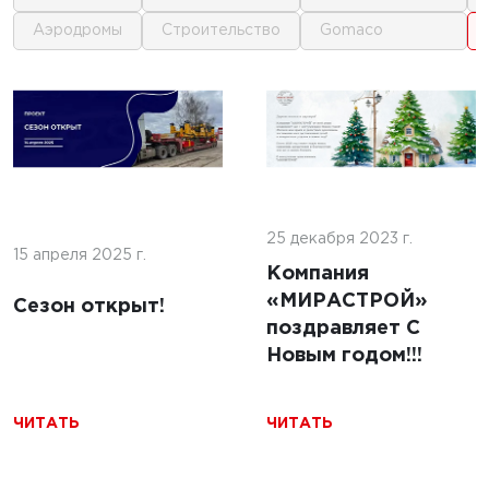
аэродромы
строительство
gomaco
1
1
 г.
16 июня 2025 г.
кофе:
нные
Строительство
и и
покрытий ИВПП:
ение
25 декабря 2023 г.
современные
15 апреля 2025 г.
подходы и
Компания
технологии
«МИРАСТРОЙ»
Сезон открыт!
поздравляет С
Новым годом!!!
ЧИТАТЬ
ЧИТАТЬ
ЧИТАТЬ
5 г.