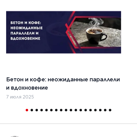
021 г.
ества
вания
изированных
кладчиков
ительства
х дорог
Бетон и кофе: неожиданные параллели
С
и вдохновение
с
7 июля 2025
16
1