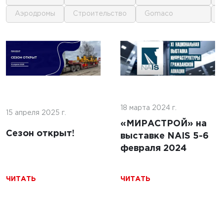
аэродромы
строительство
gomaco
1
1
 г.
16 июня 2025 г.
кофе:
нные
Строительство
и и
покрытий ИВПП:
ение
18 марта 2024 г.
современные
15 апреля 2025 г.
подходы и
«МИРАСТРОЙ» на
Сезон открыт!
технологии
выставке NAIS 5-6
февраля 2024
ЧИТАТЬ
ЧИТАТЬ
ЧИТАТЬ
5 г.