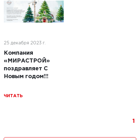
льство
ильных
 с
24 декабря 2024 г.
ями из
25 декабря 2023 г.
Строительство
бетонных дорог в
Компания
Республике
«МИРАСТРОЙ»
Беларусь
поздравляет С
Новым годом!!!
ЧИТАТЬ
ЧИТАТЬ
1
024 г.