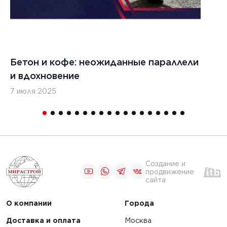
Бетон и кофе: неожиданные параллели
С
и вдохновение
с
7 июля 2025
16
Создание и
продвижение
сайта
О компании
Города
Доставка и оплата
Москва