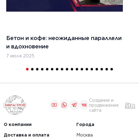
Бетон и кофе: неожиданные параллели
С
и вдохновение
с
7 июля 2025
16
Создание и
продвижение
сайта
О компании
Города
Доставка и оплата
Москва