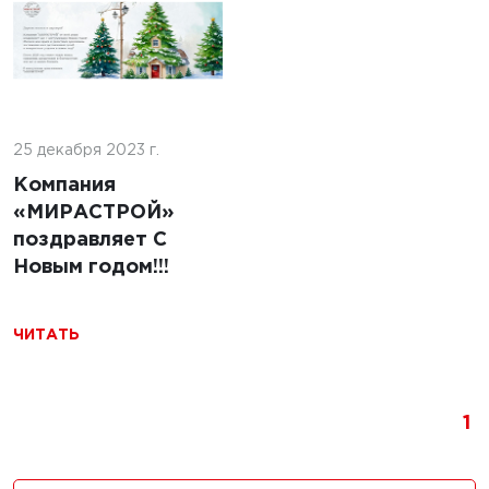
льство
ильных
 с
24 декабря 2024 г.
ями из
25 декабря 2023 г.
Строительство
бетонных дорог в
Компания
Республике
«МИРАСТРОЙ»
Беларусь
поздравляет С
Новым годом!!!
ЧИТАТЬ
ЧИТАТЬ
024 г.
1
льство