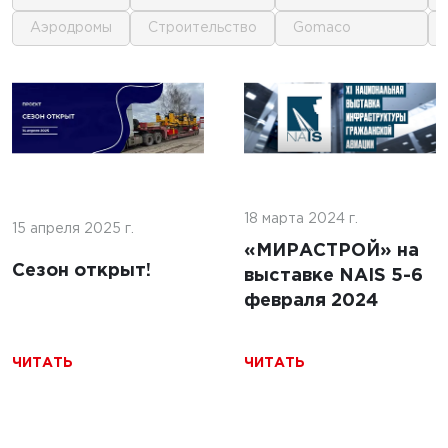
аэродромы
строительство
gomaco
1
1
 г.
16 июня 2025 г.
кофе:
нные
Строительство
и и
покрытий ИВПП:
ение
18 марта 2024 г.
современные
15 апреля 2025 г.
подходы и
«МИРАСТРОЙ» на
Сезон открыт!
технологии
выставке NAIS 5-6
февраля 2024
ЧИТАТЬ
ЧИТАТЬ
ЧИТАТЬ
5 г.