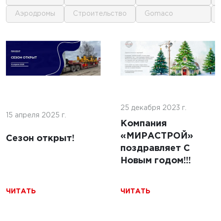
аэродромы
строительство
gomaco
1
1
 г.
16 июня 2025 г.
кофе:
нные
Строительство
и и
покрытий ИВПП:
ение
25 декабря 2023 г.
современные
15 апреля 2025 г.
подходы и
Компания
технологии
«МИРАСТРОЙ»
Сезон открыт!
поздравляет С
Новым годом!!!
ЧИТАТЬ
ЧИТАТЬ
ЧИТАТЬ