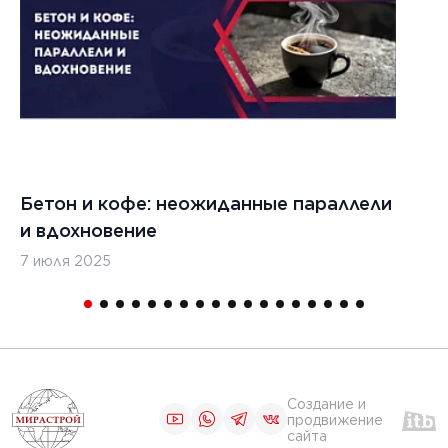
Бетон и кофе: неожиданные параллели
С
и вдохновение
с
7 июля 2025
16
Создание и
продвижение
сайта