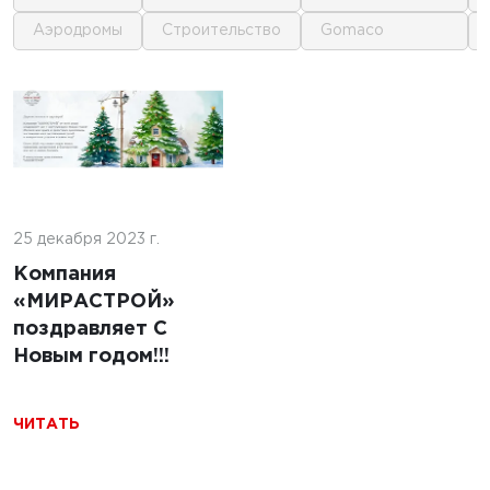
аэродромы
строительство
gomaco
23 г.
1
1
отовить
у для
ики на
льном
25 декабря 2023 г.
Компания
«МИРАСТРОЙ»
поздравляет С
Новым годом!!!
1
ЧИТАТЬ