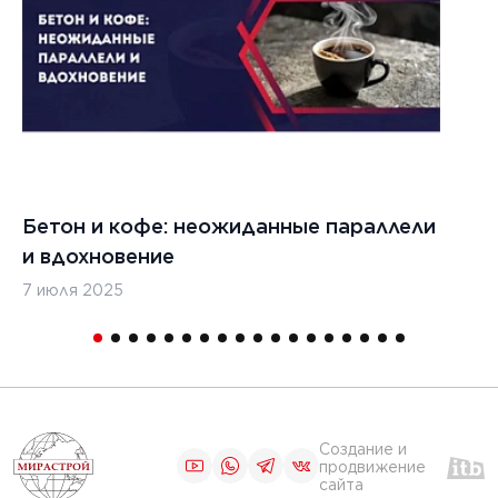
цементобетона
ЧИТАТЬ
1
2
3
...
5
6
Бетон и кофе: неожиданные параллели
С
и вдохновение
с
7 июля 2025
16
Создание и
продвижение
сайта