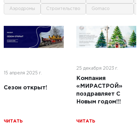
аэродромы
строительство
gomaco
1
1
 г.
16 июня 2025 г.
кофе:
нные
Строительство
и и
покрытий ИВПП:
ение
25 декабря 2023 г.
современные
15 апреля 2025 г.
подходы и
Компания
технологии
«МИРАСТРОЙ»
Сезон открыт!
поздравляет С
Новым годом!!!
ЧИТАТЬ
ЧИТАТЬ
ЧИТАТЬ
5 г.