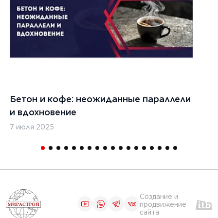
ЧИТАТЬ
1
2
3
4
5
Бетон и кофе: неожиданные параллели
С
и вдохновение
с
7 июля 2025
16
Создание и
продвижение
сайта