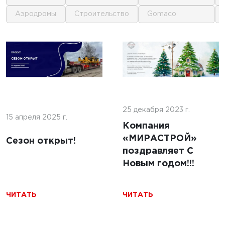
аэродромы
строительство
gomaco
1
1
 г.
16 июня 2025 г.
кофе:
нные
Строительство
и и
покрытий ИВПП:
ение
25 декабря 2023 г.
современные
15 апреля 2025 г.
подходы и
Компания
технологии
«МИРАСТРОЙ»
Сезон открыт!
поздравляет С
Новым годом!!!
ЧИТАТЬ
ЧИТАТЬ
ЧИТАТЬ
5 г.