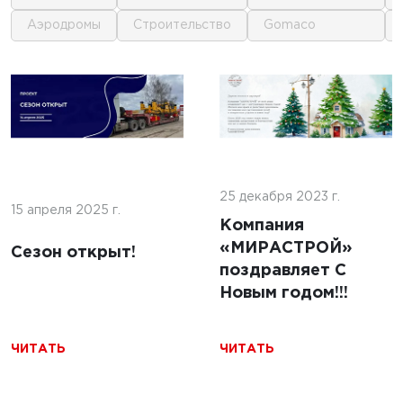
аэродромы
строительство
gomaco
1
1
 г.
16 июня 2025 г.
кофе:
нные
Строительство
и и
покрытий ИВПП:
ение
25 декабря 2023 г.
современные
15 апреля 2025 г.
подходы и
Компания
технологии
«МИРАСТРОЙ»
Сезон открыт!
поздравляет С
Новым годом!!!
ЧИТАТЬ
ЧИТАТЬ
ЧИТАТЬ
5 г.