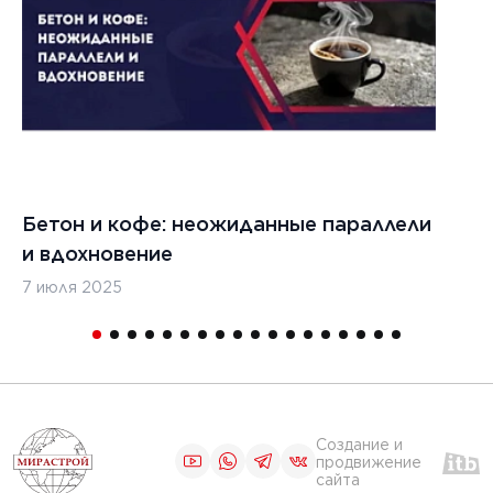
цементобетона
ЧИТАТЬ
1
2
3
4
5
Бетон и кофе: неожиданные параллели
С
и вдохновение
с
7 июля 2025
16
Создание и
продвижение
сайта