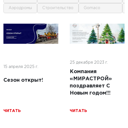
аэродромы
строительство
gomaco
1
1
 г.
16 июня 2025 г.
кофе:
нные
Строительство
и и
покрытий ИВПП:
ение
25 декабря 2023 г.
современные
15 апреля 2025 г.
подходы и
Компания
технологии
«МИРАСТРОЙ»
Сезон открыт!
поздравляет С
Новым годом!!!
ЧИТАТЬ
ЧИТАТЬ
ЧИТАТЬ
5 г.