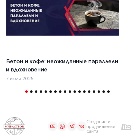
цементобетона
ЧИТАТЬ
1
2
3
4
5
Бетон и кофе: неожиданные параллели
С
и вдохновение
с
7 июля 2025
16
Создание и
продвижение
сайта