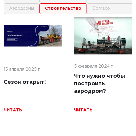
аэродромы
строительство
gomaco
1
1
 г.
16 июня 2025 г.
кофе:
нные
Строительство
и и
покрытий ИВПП:
ение
5 февраля 2024 г.
современные
15 апреля 2025 г.
подходы и
Что нужно чтобы
Сезон открыт!
технологии
построить
аэродром?
ЧИТАТЬ
ЧИТАТЬ
ЧИТАТЬ