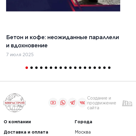
Бетон и кофе: неожиданные параллели
С
и вдохновение
с
7 июля 2025
16
Создание и
продвижение
сайта
О компании
Города
Доставка и оплата
Москва