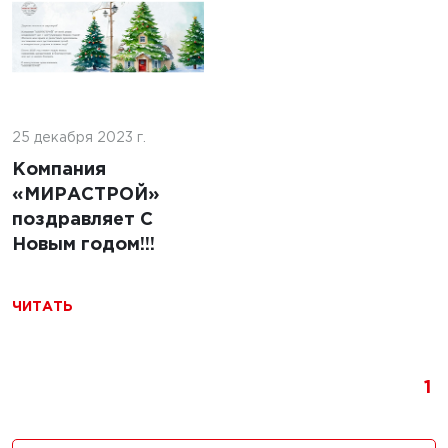
5 г.
льство
ильных
5 марта 2025 г.
 с
25 декабря 2023 г.
Строительство
ями из
площадок для
Компания
беспилотных
«МИРАСТРОЙ»
авиационных
поздравляет С
систем:
Новым годом!!!
Технологии,
требования и
ЧИТАТЬ
перспективы
ЧИТАТЬ
1