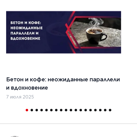
1
Бетон и кофе: неожиданные параллели
С
и вдохновение
с
7 июля 2025
16