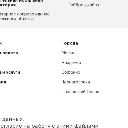
тельная мобильная
атория
Габбро-диабаз
аторное сопровождение
ельного объекта
и
Города
и оплата
Москва
Владимир
 и услуги
Софрино
рия
Черноголовка
Павловский Посад
Смотреть все города
я данных.
согласие на работу с этими файлами