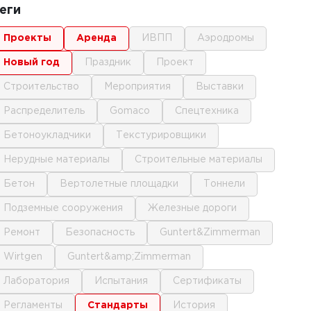
еги
проекты
аренда
ИВПП
аэродромы
новый год
праздник
проект
строительство
мероприятия
выставки
распределитель
gomaco
спецтехника
бетоноукладчики
текстурировщики
нерудные материалы
строительные материалы
бетон
вертолетные площадки
тоннели
подземные сооружения
железные дороги
ремонт
безопасность
Guntert&Zimmerman
Wirtgen
Guntert&amp;Zimmerman
лаборатория
испытания
сертификаты
регламенты
стандарты
история