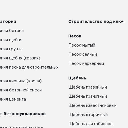
атория
Строительство под ключ
ния бетона
Песок
ания щебня
Песок мытый
ния грунта
Песок сеяный
ния щебня (гравия)
Песок карьерный
ния песка для строительных
Щебень
ния кирпича (камня)
Щебень гравийный
ния бетонной смеси
Щебень гранитный
ния цемента
Щебень известняковый
т бетоноукладчиков
Щебень вторичный
Щебень для габионов