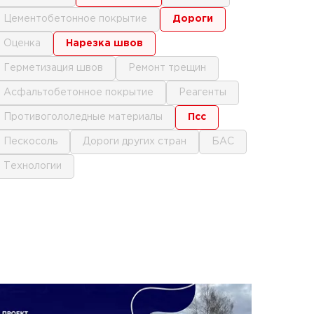
цементобетонное покрытие
дороги
оценка
нарезка швов
герметизация швов
ремонт трещин
асфальтобетонное покрытие
реагенты
противогололедные материалы
псс
пескосоль
дороги других стран
БАС
технологии