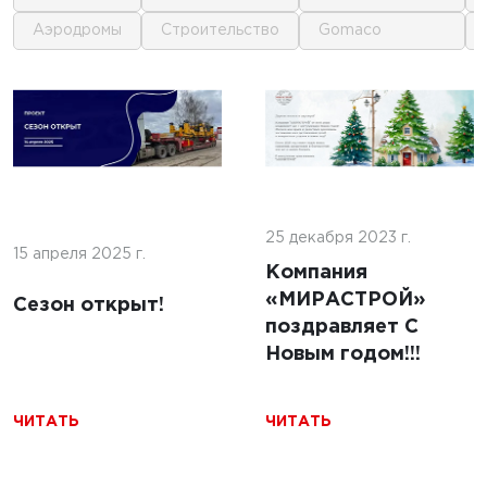
аэродромы
строительство
gomaco
1
1
 г.
16 июня 2025 г.
кофе:
нные
Строительство
и и
покрытий ИВПП:
ение
25 декабря 2023 г.
современные
15 апреля 2025 г.
подходы и
Компания
технологии
«МИРАСТРОЙ»
Сезон открыт!
поздравляет С
Новым годом!!!
ЧИТАТЬ
ЧИТАТЬ
ЧИТАТЬ
5 г.