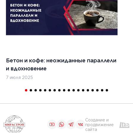
ЧИТАТЬ
1
2
3
4
5
Бетон и кофе: неожиданные параллели
С
и вдохновение
с
7 июля 2025
16
Создание и
продвижение
сайта