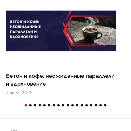
Бетон и кофе: неожиданные параллели
С
и вдохновение
с
7 июля 2025
16