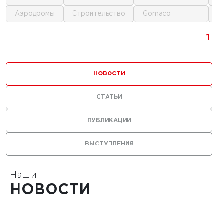
аэродромы
строительство
gomaco
г.
1
1
1
ика для
и
НОВОСТИ
ьства
мов
СТАТЬИ
ПУБЛИКАЦИИ
ВЫСТУПЛЕНИЯ
1
Наши
НОВОСТИ