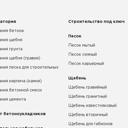
атория
Строительство под ключ
ния бетона
Песок
ания щебня
Песок мытый
ния грунта
Песок сеяный
ния щебня (гравия)
Песок карьерный
ния песка для строительных
Щебень
ния кирпича (камня)
Щебень гравийный
ния бетонной смеси
Щебень гранитный
ния цемента
Щебень известняковый
т бетоноукладчиков
Щебень вторичный
Щебень для габионов