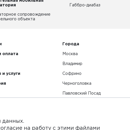
тельная мобильная
атория
Габбро-диабаз
аторное сопровождение
ельного объекта
и
Города
и оплата
Москва
Владимир
 и услуги
Софрино
рия
Черноголовка
Павловский Посад
Смотреть все города
я данных.
согласие на работу с этими файлами