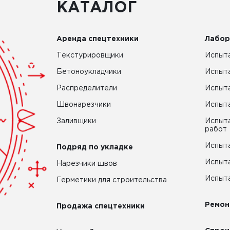
КАТАЛОГ
Аренда спецтехники
Лабор
Текстурировщики
Испыта
Бетоноукладчики
Испыт
Распределители
Испыта
Швонарезчики
Испыта
Заливщики
Испыта
работ
Испыта
Подряд по укладке
Испыта
Нарезчики швов
Испыта
Герметики для строительства
Ремон
Продажа спецтехники