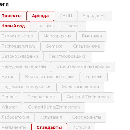
еги
проекты
аренда
ИВПП
аэродромы
новый год
праздник
проект
строительство
мероприятия
выставки
распределитель
gomaco
спецтехника
бетоноукладчики
текстурировщики
нерудные материалы
строительные материалы
бетон
вертолетные площадки
тоннели
подземные сооружения
железные дороги
ремонт
безопасность
Guntert&Zimmerman
Wirtgen
Guntert&amp;Zimmerman
лаборатория
испытания
сертификаты
регламенты
стандарты
история