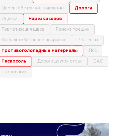
цементобетонное покрытие
дороги
оценка
нарезка швов
герметизация швов
ремонт трещин
асфальтобетонное покрытие
реагенты
противогололедные материалы
псс
пескосоль
дороги других стран
БАС
технологии