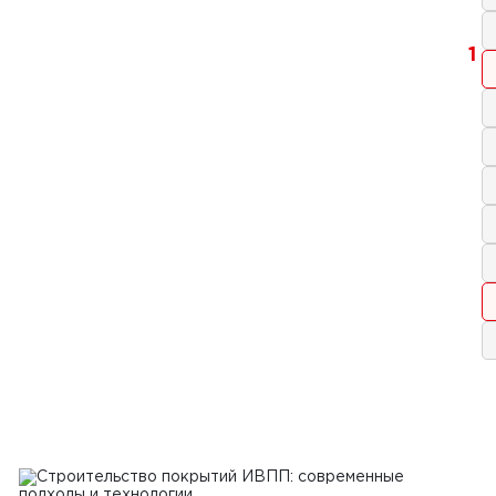
1
ря 2024 г.
тельство бетонных дорог в
блике Беларусь
Ь