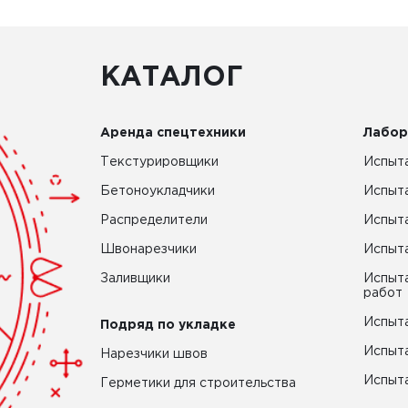
КАТАЛОГ
Аренда спецтехники
Лабор
Текстурировщики
Испыта
Бетоноукладчики
Испыт
Распределители
Испыта
Швонарезчики
Испыта
Заливщики
Испыта
работ
Испыта
Подряд по укладке
Испыта
Нарезчики швов
Испыта
Герметики для строительства