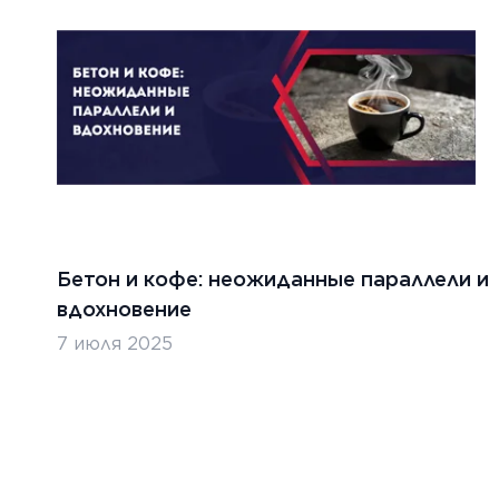
бря 2024 г.
15 ноябр
ительство бетонных дорог в
Особе
хстане
Бетон и кофе: неожиданные параллели и
ТЬ
ЧИТАТ
вдохновение
7 июля 2025