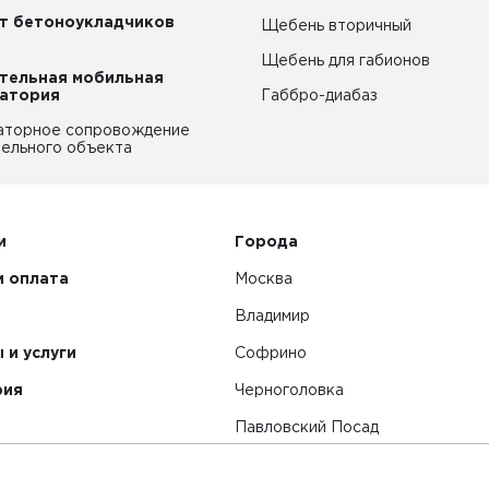
т бетоноукладчиков
Щебень вторичный
Щебень для габионов
тельная мобильная
атория
Габбро-диабаз
аторное сопровождение
ельного объекта
и
Города
и оплата
Москва
Владимир
 и услуги
Софрино
рия
Черноголовка
Павловский Посад
Смотреть все города