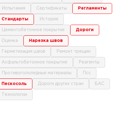
испытания
сертификаты
регламенты
стандарты
история
цементобетонное покрытие
дороги
оценка
нарезка швов
герметизация швов
ремонт трещин
асфальтобетонное покрытие
реагенты
противогололедные материалы
псс
пескосоль
дороги других стран
БАС
технологии