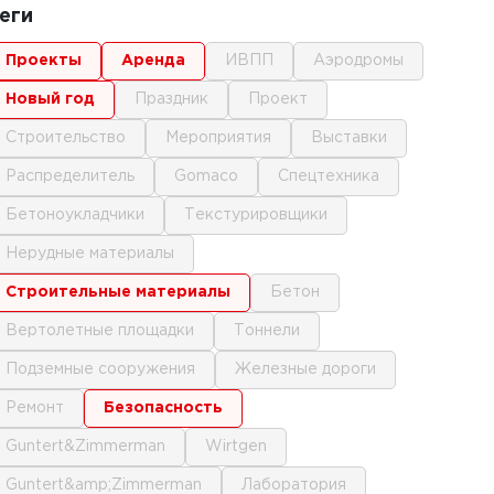
еги
проекты
аренда
ИВПП
аэродромы
новый год
праздник
проект
строительство
мероприятия
выставки
распределитель
gomaco
спецтехника
бетоноукладчики
текстурировщики
нерудные материалы
строительные материалы
бетон
вертолетные площадки
тоннели
подземные сооружения
железные дороги
ремонт
безопасность
Guntert&Zimmerman
Wirtgen
Guntert&amp;Zimmerman
лаборатория