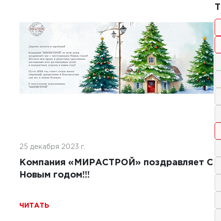
1
1
Т
2025 г.
тельство покрытий ИВПП:
менные подходы и технологии
Ь
25 декабря 2023 г.
Компания «МИРАСТРОЙ» поздравляет С
Новым годом!!!
ЧИТАТЬ