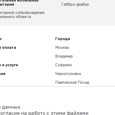
тельная мобильная
атория
Габбро-диабаз
аторное сопровождение
ельного объекта
и
Города
и оплата
Москва
Владимир
 и услуги
Софрино
рия
Черноголовка
Павловский Посад
Смотреть все города
я данных.
согласие на работу с этими файлами