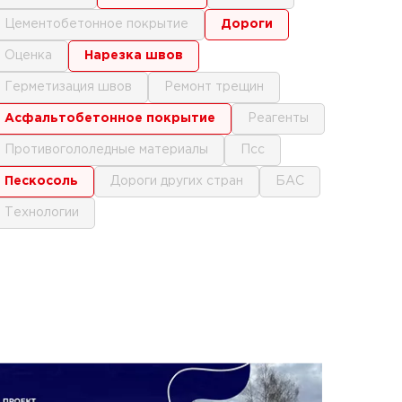
цементобетонное покрытие
дороги
оценка
нарезка швов
герметизация швов
ремонт трещин
асфальтобетонное покрытие
реагенты
противогололедные материалы
псс
пескосоль
дороги других стран
БАС
технологии