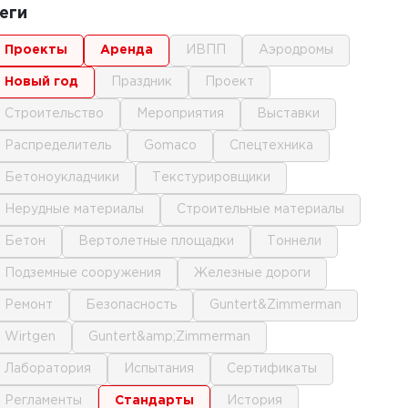
еги
проекты
аренда
ИВПП
аэродромы
новый год
праздник
проект
строительство
мероприятия
выставки
распределитель
gomaco
спецтехника
бетоноукладчики
текстурировщики
нерудные материалы
строительные материалы
бетон
вертолетные площадки
тоннели
подземные сооружения
железные дороги
ремонт
безопасность
Guntert&Zimmerman
Wirtgen
Guntert&amp;Zimmerman
лаборатория
испытания
сертификаты
регламенты
стандарты
история