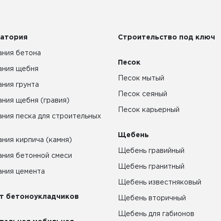
атория
Строительство под ключ
ния бетона
Песок
ания щебня
Песок мытый
ния грунта
Песок сеяный
ния щебня (гравия)
Песок карьерный
ния песка для строительных
Щебень
ния кирпича (камня)
Щебень гравийный
ния бетонной смеси
Щебень гранитный
ния цемента
Щебень известняковый
т бетоноукладчиков
Щебень вторичный
Щебень для габионов