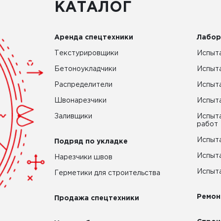
КАТАЛОГ
Аренда спецтехники
Лабор
Текстурировщики
Испыта
Бетоноукладчики
Испыт
Распределители
Испыта
Швонарезчики
Испыта
Заливщики
Испыта
работ
Испыта
Подряд по укладке
Испыта
Нарезчики швов
Испыта
Герметики для строительства
Ремон
Продажа спецтехники