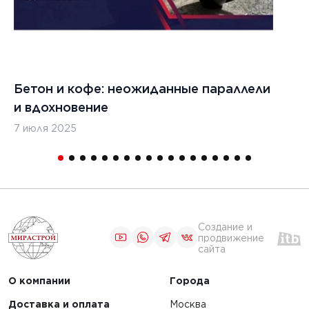
1
Бетон и кофе: неожиданные параллели
С
и вдохновение
с
7 июля 2025
16
Создание и
продвижение
сайта
О компании
Города
Доставка и оплата
Москва