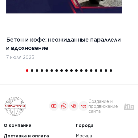
Бетон и кофе: неожиданные параллели
С
и вдохновение
с
0 г.
7 июля 2025
16
льные
лы нужны
ания
тойких
Создание и
продвижение
сайта
О компании
Города
Доставка и оплата
Москва