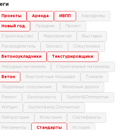
еги
проекты
аренда
ИВПП
аэродромы
новый год
праздник
проект
строительство
мероприятия
выставки
распределитель
gomaco
спецтехника
бетоноукладчики
текстурировщики
нерудные материалы
строительные материалы
бетон
вертолетные площадки
тоннели
подземные сооружения
железные дороги
ремонт
безопасность
Guntert&Zimmerman
Wirtgen
Guntert&amp;Zimmerman
лаборатория
испытания
сертификаты
регламенты
стандарты
история