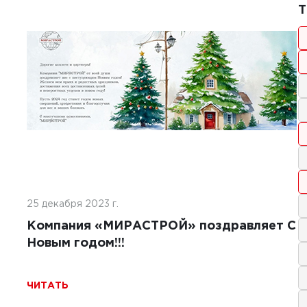
1
1
Т
2025 г.
тельство покрытий ИВПП:
менные подходы и технологии
Ь
25 декабря 2023 г.
Компания «МИРАСТРОЙ» поздравляет С
Новым годом!!!
ЧИТАТЬ