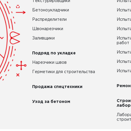
Текстурировщики
Испыта
Бетоноукладчики
Испыт
Распределители
Испыта
Швонарезчики
Испыта
Заливщики
Испыта
работ
Испыта
Подряд по укладке
Испыта
Нарезчики швов
Испыта
Герметики для строительства
Ремон
Продажа спецтехники
Строи
Уход за бетоном
лабор
Лабор
строит