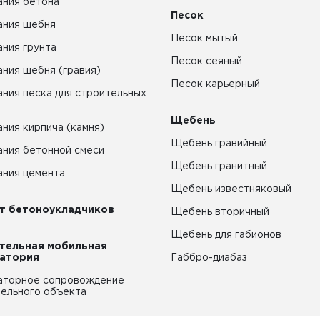
ния бетона
Песок
ания щебня
Песок мытый
ния грунта
Песок сеяный
ния щебня (гравия)
Песок карьерный
ния песка для строительных
Щебень
ния кирпича (камня)
Щебень гравийный
ния бетонной смеси
Щебень гранитный
ния цемента
Щебень известняковый
т бетоноукладчиков
Щебень вторичный
Щебень для габионов
тельная мобильная
атория
Габбро-диабаз
аторное сопровождение
ельного объекта