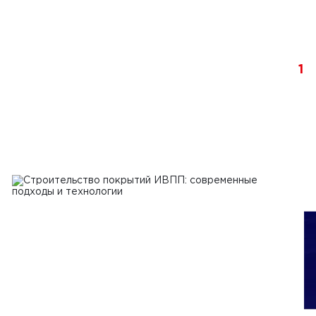
1
я 2024 г.
тельство бетонных дорог в
стане
Ь
1
2
3
...
6
7