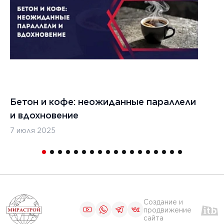
цементобетона
ЧИТАТЬ
1
2
3
4
5
Бетон и кофе: неожиданные параллели
С
и вдохновение
с
7 июля 2025
16
Создание и
продвижение
сайта