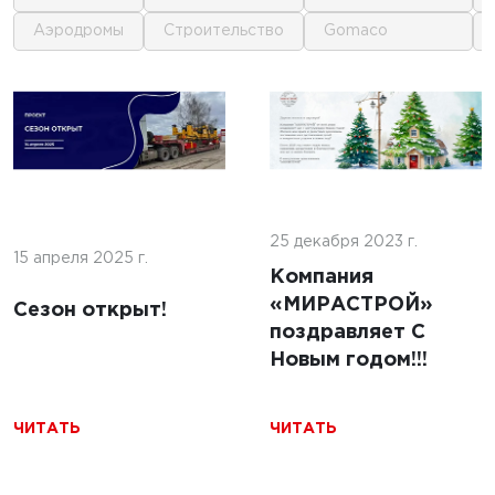
аэродромы
строительство
gomaco
1
1
 г.
16 июня 2025 г.
кофе:
нные
Строительство
и и
покрытий ИВПП:
ение
25 декабря 2023 г.
современные
15 апреля 2025 г.
подходы и
Компания
технологии
«МИРАСТРОЙ»
Сезон открыт!
поздравляет С
Новым годом!!!
ЧИТАТЬ
ЧИТАТЬ
ЧИТАТЬ
5 г.