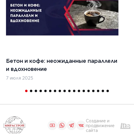
ЧИТАТЬ
1
2
3
4
5
Бетон и кофе: неожиданные параллели
С
и вдохновение
с
7 июля 2025
16
Создание и
продвижение
сайта