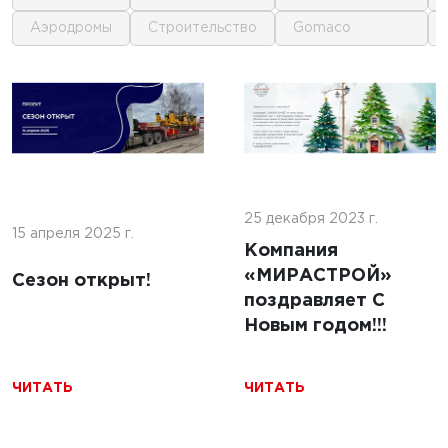
аэродромы
строительство
gomaco
1
1
 г.
16 июня 2025 г.
кофе:
нные
Строительство
и и
покрытий ИВПП:
ение
25 декабря 2023 г.
современные
15 апреля 2025 г.
подходы и
Компания
технологии
«МИРАСТРОЙ»
Сезон открыт!
поздравляет С
Новым годом!!!
ЧИТАТЬ
ЧИТАТЬ
ЧИТАТЬ
5 г.