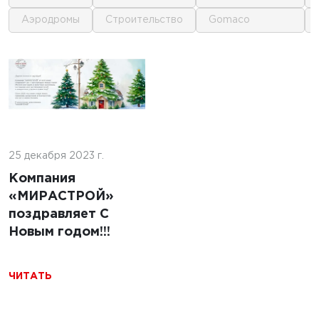
аэродромы
строительство
gomaco
23 г.
1
1
отовить
у для
ики на
льном
25 декабря 2023 г.
Компания
«МИРАСТРОЙ»
поздравляет С
Новым годом!!!
1
ЧИТАТЬ