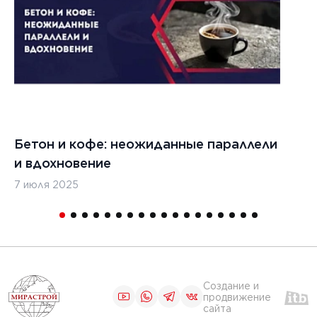
Бетон и кофе: неожиданные параллели
С
и вдохновение
с
7 июля 2025
16
Создание и
продвижение
сайта