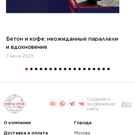
бетоноукладчиков
ости
ЧИТАТЬ
Бетон и кофе: неожиданные параллели
С
и вдохновение
с
1
2
3
4
5
7 июля 2025
16
Создание и
продвижение
сайта
О компании
Города
Доставка и оплата
Москва