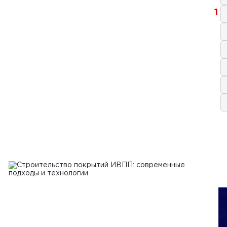
1
 2024 г.
величить эффективность работы
спользовании бетоноукладчиков и
урировщиков