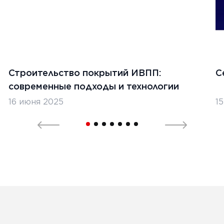
Ь
я 2022 г.
Строительство покрытий ИВПП:
С
нение распределителя/
современные подходы и технологии
ружателя GOMACO PS-2600
16 июня 2025
1
Ь
1
2
3
4