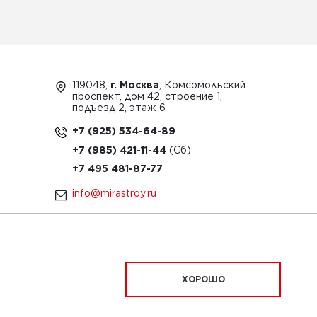
119048,
г. Москва
, Комсомольский
проспект, дом 42, строение 1,
подъезд 2, этаж 6
+7 (925) 534-64-89
+7 (985) 421-11-44
+7 495 481-87-77
info@mirastroy.ru
ЗАКАЗАТЬ ТЕХНИКУ
ХОРОШО
ационный характер и ни при каких условиях
офертой, определяемой положениями Статьи 437