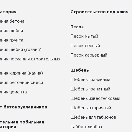
атория
Строительство под ключ
ния бетона
Песок
ания щебня
Песок мытый
ния грунта
Песок сеяный
ния щебня (гравия)
Песок карьерный
ния песка для строительных
Щебень
ния кирпича (камня)
Щебень гравийный
ния бетонной смеси
Щебень гранитный
ния цемента
Щебень известняковый
т бетоноукладчиков
Щебень вторичный
Щебень для габионов
тельная мобильная
атория
Габбро-диабаз