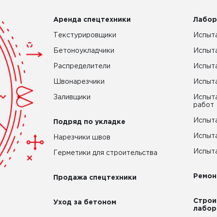
Аренда спецтехники
Лабор
Текстурировщики
Испыта
Бетоноукладчики
Испыт
Распределители
Испыта
Швонарезчики
Испыта
Заливщики
Испыта
работ
Испыта
Подряд по укладке
Испыта
Нарезчики швов
Испыта
Герметики для строительства
Ремон
Продажа спецтехники
Строи
Уход за бетоном
лабор