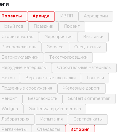
еги
проекты
аренда
ИВПП
аэродромы
новый год
праздник
проект
строительство
мероприятия
выставки
распределитель
gomaco
спецтехника
бетоноукладчики
текстурировщики
нерудные материалы
строительные материалы
бетон
вертолетные площадки
тоннели
подземные сооружения
железные дороги
ремонт
безопасность
Guntert&Zimmerman
Wirtgen
Guntert&amp;Zimmerman
лаборатория
испытания
сертификаты
регламенты
стандарты
история