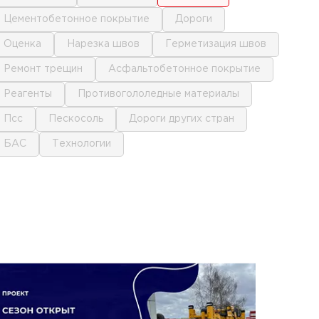
цементобетонное покрытие
дороги
оценка
нарезка швов
герметизация швов
ремонт трещин
асфальтобетонное покрытие
реагенты
противогололедные материалы
псс
пескосоль
дороги других стран
БАС
технологии