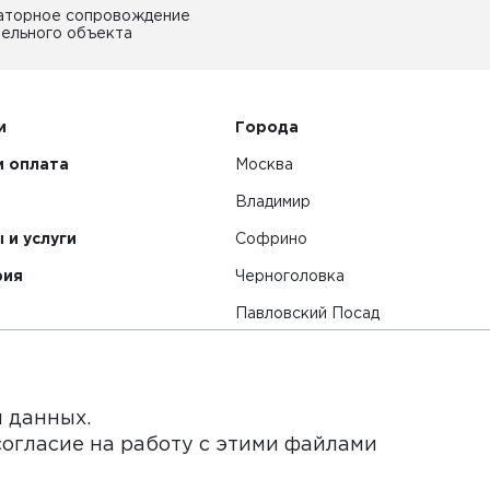
аторное сопровождение
ельного объекта
и
Города
и оплата
Москва
Владимир
 и услуги
Софрино
рия
Черноголовка
Павловский Посад
Смотреть все города
я данных.
согласие на работу с этими файлами
нет-сайт и его содержимое носит исключительно информ
ьи и цены, размещенные на сайте, не является публичной 