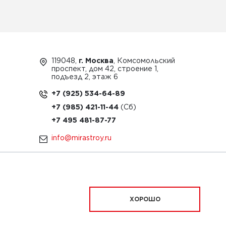
119048,
г. Москва
, Комсомольский
проспект, дом 42, строение 1,
подъезд 2, этаж 6
+7 (925) 534-64-89
+7 (985) 421-11-44
+7 495 481-87-77
info@mirastroy.ru
ЗАКАЗАТЬ ТЕХНИКУ
ХОРОШО
ационный характер и ни при каких условиях
офертой, определяемой положениями Статьи 437