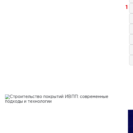
1
2024 г.
еделители бетонной смеси:
ущества и особенности выбора
Ь
2024 г.
 рынка бетоноукладчиков
Ь