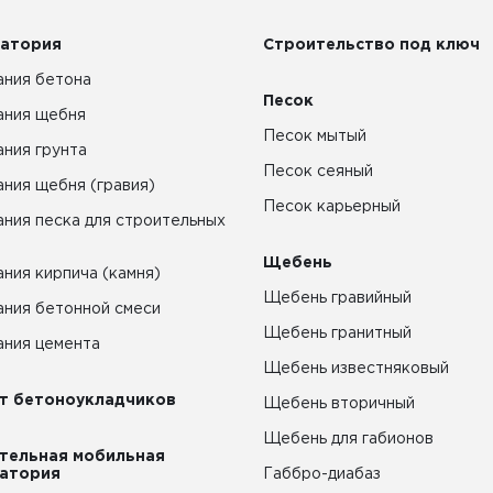
атория
Строительство под ключ
ния бетона
Песок
ания щебня
Песок мытый
ния грунта
Песок сеяный
ния щебня (гравия)
Песок карьерный
ния песка для строительных
Щебень
ния кирпича (камня)
Щебень гравийный
ния бетонной смеси
Щебень гранитный
ния цемента
Щебень известняковый
т бетоноукладчиков
Щебень вторичный
Щебень для габионов
тельная мобильная
атория
Габбро-диабаз