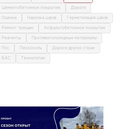
цементобетонное покрытие
дороги
оценка
нарезка швов
герметизация швов
ремонт трещин
асфальтобетонное покрытие
реагенты
противогололедные материалы
псс
пескосоль
дороги других стран
БАС
технологии