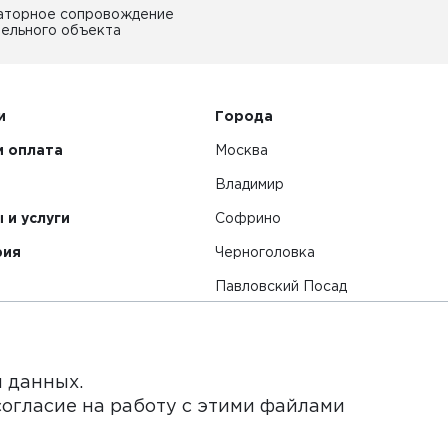
аторное сопровождение
ельного объекта
и
Города
и оплата
Москва
Владимир
 и услуги
Софрино
рия
Черноголовка
Павловский Посад
Смотреть все города
я данных.
согласие на работу с этими файлами
нет-сайт и его содержимое носит исключительно информ
ьи и цены, размещенные на сайте, не является публичной 