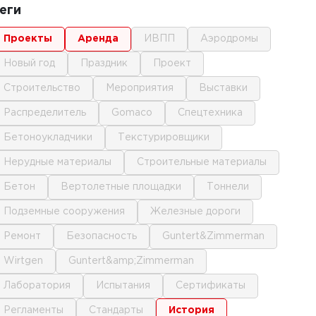
еги
проекты
аренда
ИВПП
аэродромы
новый год
праздник
проект
строительство
мероприятия
выставки
распределитель
gomaco
спецтехника
бетоноукладчики
текстурировщики
нерудные материалы
строительные материалы
бетон
вертолетные площадки
тоннели
подземные сооружения
железные дороги
ремонт
безопасность
Guntert&Zimmerman
Wirtgen
Guntert&amp;Zimmerman
лаборатория
испытания
сертификаты
регламенты
стандарты
история