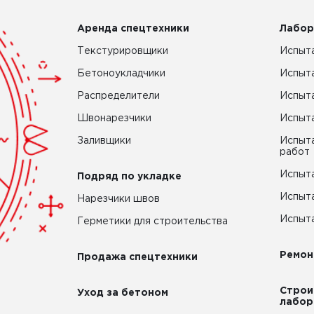
Аренда спецтехники
Лабор
Текстурировщики
Испыта
Бетоноукладчики
Испыт
Распределители
Испыта
Швонарезчики
Испыта
Заливщики
Испыта
работ
Испыта
Подряд по укладке
Испыта
Нарезчики швов
Испыта
Герметики для строительства
Ремон
Продажа спецтехники
Строи
Уход за бетоном
лабор